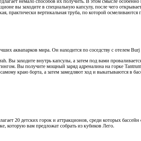
едлагает немало способов их получить. В этом смысле особенно
кционе вы заходите в специальную капсулу, после чего открывает
кая, практически вертикальная труба, по которой осмеливаются 
учших аквапарков мира. Он находится по соседству с отелем Burj 
rah. Вы заходите внутрь капсулы, а затем под вами проваливаетс
фтингом. Вы получите мощный заряд адреналина на горке Tantrum 
самому краю борта, а затем замедляют ход и выкатываются в бас
лагает 20 детских горок и аттракционов, среди которых бассейн
ке, которую вам предложат собрать из кубиков Лего.