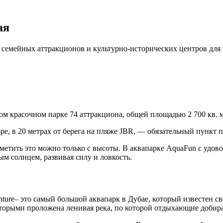
ая
, семейных аттракционов и культурно-исторических центров дл
м красочном парке 74 аттракциона, общей площадью 2 700 кв. м
е, в 20 метрах от берега на пляже JBR, — обязательный пункт 
метить это можно только с высоты. В аквапарке AquaFun с удово
м солнцем, развивая силу и ловкость.
enture– это самый большой аквапарк в Дубае, который известен 
оторыми проложена ленивая река, по которой отдыхающие добира