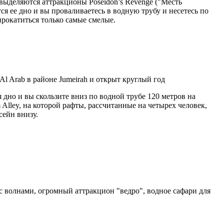
 выделяются аттракционы Poseidon’s Revenge ("Месть
ся ее дно и вы проваливаетесь в водную трубу и несетесь по
прокатиться только самые смелые.
Al Arab в районе Jumeirah и открыт круглый год
я дно и вы скользите вниз по водной трубе 120 метров на
Alley, на которой рафты, рассчитанные на четырех человек,
сейн внизу.
 с волнами, огромный аттракцион "ведро", водное сафари для