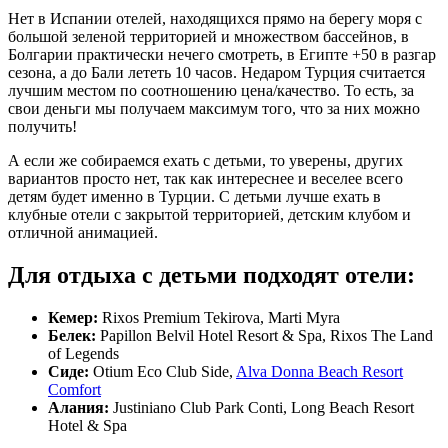
Нет в Испании отелей, находящихся прямо на берегу моря с
большой зеленой территорией и множеством бассейнов, в
Болгарии практически нечего смотреть, в Египте +50 в разгар
сезона, а до Бали лететь 10 часов. Недаром Турция считается
лучшим местом по соотношению цена/качество. То есть, за
свои деньги мы получаем максимум того, что за них можно
получить!
А если же собираемся ехать с детьми, то уверены, других
вариантов просто нет, так как интереснее и веселее всего
детям будет именно в Турции. С детьми лучше ехать в
клубные отели с закрытой территорией, детским клубом и
отличной анимацией.
Для отдыха с детьми подходят отели:
Кемер:
Rixos Premium Tekirova, Marti Myra
Белек:
Papillon Belvil Hotel Resort & Spа, Rixos The Land
of Legends
Сиде:
Otium Eco Club Side,
Alva Donna Beach Resort
Comfort
Алания:
Justiniano Club Park Conti, Long Beach Resort
Hotel & Spa