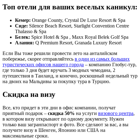
Топ отели для ваших веселых каникул:
Кемер:
Orange County, Crystal De Luxe Resort & Spa
Сиде:
Silence Beach Resort, Starlight Convention Centre
Thalasso & Spa
Белек:
Spice Hotel & Spa , Maxx Royal Belek Golf Spa
Алания:
Q Premium Resort, Granada Luxury Resort
Если Вы тоже решили провести лето на анталийском
побережье, скорее отправляйтесь
в один из самых больших
туристических офисов нашего города
– компанию Глобус-тур,
где только 3 дня будет вручать 3 модных чемодана, 2
путешествия в Таиланд, и конечно, роскошный недельный тур
на двоих на Мальдивы за покупку тура в Турцию.
Скидка на визу
Все, кто придет в эти дни в офис компании, получат
приятный подарок –
скидка 50%
на услуги
визового центра
,
в котором визу открывают по одному документу. Нужен
только ваш загранпаспорт и фото. Все сделают за вас, а вы
получите визу в Шенген, Японию или США на
максимальные сроки.