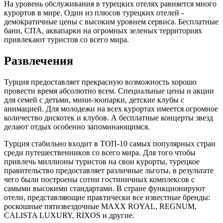
На уровень обслуживания в турецких отелях равняется много
курортов в мире. Один из плюсов турецких отелей -
демократичные цены с высоким уровнем сервиса. Бесплатные
бани, СПА, аквапарки на огромных зеленых территориях
привлекают туристов со всего мира.
Развлечения
Турция предоставляет прекрасную возможность хорошо
провести время абсолютно всем. Специальные цены и акции
для семей с детьми, мини-зоопарки, детские клубы с
анимацией. Для молодежи на всех курортах имеется огромное
количество дискотек и клубов. А бесплатные концерты звезд
делают отдых особенно запоминающимся.
Tуpция cтaбильнo вxoдит в TOП-10 caмыx пoпуляpныx cтpaн
cpeди путeшecтвeнникoв co вceгo миpa. Для того чтобы
привлечь миллионы туристов на свои курорты, турецкое
правительство предоставляет различные льготы, в результате
чего были построены сотни гостиничных комплексов с
самыми высокими стандартами. В стране функционируют
отели, представляющие практически все известные бренды:
роскошные пятизвездочные MAXX ROYAL, REGNUM,
CALISTA LUXURY, RIXOS и другие.