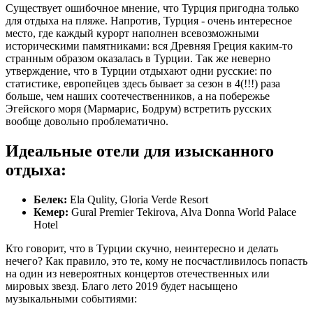
Существует ошибочное мнение, что Турция пригодна только
для отдыха на пляже. Напротив, Турция - очень интересное
место, где каждый курорт наполнен всевозможными
историческими памятниками: вся Древняя Греция каким-то
странным образом оказалась в Турции. Так же неверно
утверждение, что в Турции отдыхают одни русские: по
статистике, европейцев здесь бывает за сезон в 4(!!!) раза
больше, чем наших соотечественников, а на побережье
Эгейского моря (Мармарис, Бодрум) встретить русских
вообще довольно проблематично.
Идеальные отели для изысканного
отдыха:
Белек:
Ela Qulity, Gloria Verde Resort
Кемер:
Gural Premier Tekirova, Alva Donna World Palace
Hotel
Кто говорит, что в Турции скучно, неинтересно и делать
нечего? Как правило, это те, кому не посчастливилось попасть
на один из невероятных концертов отечественных или
мировых звезд. Благо лето 2019 будет насыщено
музыкальными событиями: