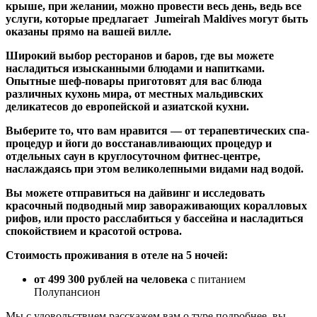
крыше, при желании, можно провести весь день, ведь все
услуги, которые предлагает Jumeirah Maldives могут быть
оказаны прямо на вашей вилле.
Широкий выбор ресторанов и баров, где вы можете
насладиться изысканными блюдами и напитками.
Опытные шеф-повары приготовят для вас блюда
различных кухонь мира, от местных мальдивских
деликатесов до европейской и азиатской кухни.
Выберите то, что вам нравится — от терапевтических спа-
процедур и йоги до восстанавливающих процедур и
отдельных саун в круглосуточном фитнес-центре,
наслаждаясь при этом великолепными видами над водой.
Вы можете отправиться на дайвинг и исследовать
красочный подводный мир завораживающих коралловых
рифов, или просто расслабиться у бассейна и насладиться
спокойствием и красотой острова.
Стоимость проживания в отеле на 5 ночей:
от 499 300 рублей на человека
с питанием
Полупансион
Мы с удовольствием расскажем вам о туре подробнее, вы