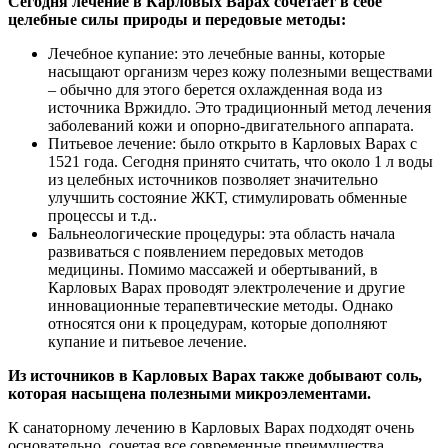
Сегодня лечение в Карловых Варах сочетает в себе
целебные силы природы и передовые методы:
Лечебное купание: это лечебные ванны, которые
насыщают организм через кожу полезными веществами
– обычно для этого берется охлажденная вода из
источника Вржидло. Это традиционный метод лечения
заболеваний кожи и опорно-двигательного аппарата.
Питьевое лечение: было открыто в Карловых Варах с
1521 года. Сегодня принято считать, что около 1 л воды
из целебных источников позволяет значительно
улучшить состояние ЖКТ, стимулировать обменные
процессы и т.д..
Бальнеологические процедуры: эта область начала
развиваться с появлением передовых методов
медицины. Помимо массажей и обертываний, в
Карловых Варах проводят электролечение и другие
инновационные терапевтические методы. Однако
относятся они к процедурам, которые дополняют
купание и питьевое лечение.
Из источников в Карловых Варах также добывают соль,
которая насыщена полезными микроэлементами.
К санаторному лечению в Карловых Варах подходят очень
основательно, сочетая все современные преимущества