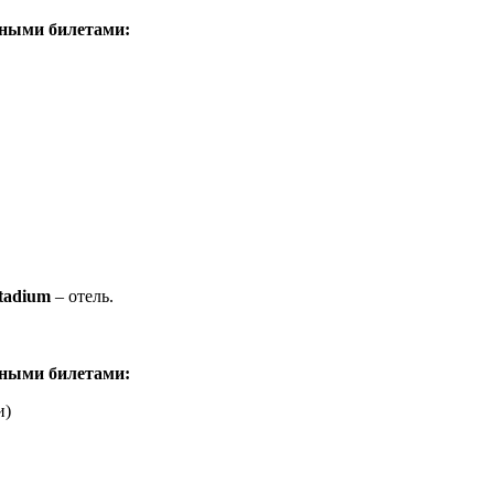
нными билетами:
Stadium
– отель.
нными билетами:
и)