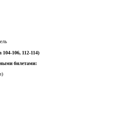
тель
а 104-106, 112-114)
нными билетами:
и)