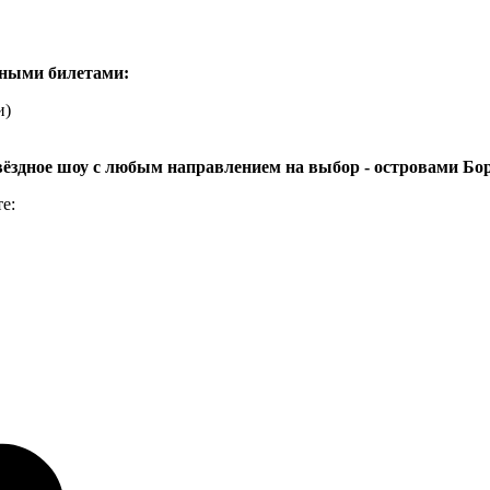
нными билетами:
и)
ёздное шоу с любым направлением на выбор - островами Бор
е: