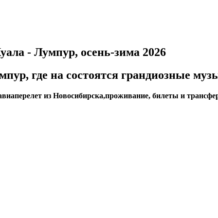
ала - Лумпур, осень-зима 2026
мпур, где на состоятся грандиозные му
авиаперелет из Новосибирска,проживание, билеты и трансф