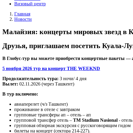
Визовый центр
Главная
Новости
Малайзия: концерты мировых звезд в Ку
Друзья, приглашаем посетить Куала-Лу
В Глобус-тур вы можете приобрести концертные пакеты — 
5 ноября 2026 тур на концерт THE WEEKND
Продолжительность тура:
3 ночи/ 4 дня
Вылет:
02.11.2026 (через Ташкент)
В тур включено:
авиаперелет (ч/з Ташкент)
проживание в отеле с завтраком
групповые трансферы ап – отель – ап
групповой трансфер отель –
TM Stadium Nasional
- отель
групповая обзорная экскурсия с русскоговорящим гидом
билеты на концерт (сектора 214-227).