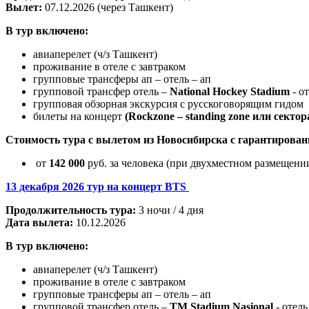
Вылет:
07.12.2026 (через Ташкент)
В тур включено:
авиаперелет (ч/з Ташкент)
проживание в отеле с завтраком
групповые трансферы ап – отель – ап
групповой трансфер отель –
National Hockey Stadium
- о
групповая обзорная экскурсия с русскоговорящим гидом
билеты на концерт
(Rockzone – standing zone или сектор
Стоимость тура с вылетом из Новосибирска с гарантирова
от
142 000
руб. за человека (при двухместном размещени
13 декабря 2026 тур на концерт BTS
Продолжительность тура:
3 ночи / 4 дня
Дата вылета:
10.12.2026
В тур включено:
авиаперелет (ч/з Ташкент)
проживание в отеле с завтраком
групповые трансферы ап – отель – ап
групповой трансфер отель –
TM Stadium Nasional
- отель