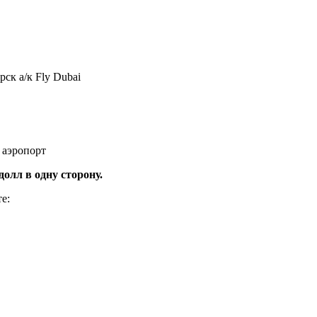
к а/к Fly Dubai
 аэропорт
олл в одну сторону.
е: