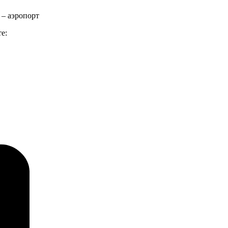
 – аэропорт
е: