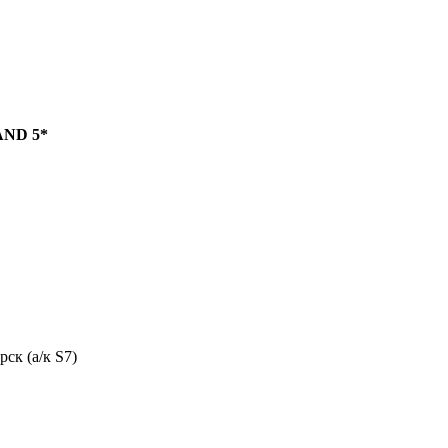
ND 5*
ск (а/к S7)