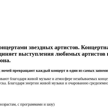
онцертами звездных артистов. Концертна
бъединяет выступления любимых артистов
она.
х ночей превращают каждый концерт в один из самых запом
живают благодаря живой музыке и атмосфере незабываемых конц
пуска. Благодаря энергии живой музыки и очарованию средизем
 возрастам, с программами и шоу)