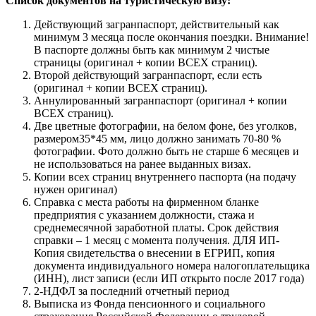
Список документов на туристическую визу:
Действующий загранпаспорт, действительный как
минимум 3 месяца после окончания поездки. Внимание!
В паспорте должны быть как минимум 2 чистые
страницы (оригинал + копии ВСЕХ страниц).
Второй действующий загранпаспорт, если есть
(оригинал + копии ВСЕХ страниц).
Аннулированный загранпаспорт (оригинал + копии
ВСЕХ страниц).
Две цветные фотографии, на белом фоне, без уголков,
размером35*45 мм, лицо должно занимать 70-80 %
фотографии. Фото должно быть не старше 6 месяцев и
не использоваться на ранее выданных визах.
Копии всех страниц внутреннего паспорта (на подачу
нужен оригинал)
Справка с места работы на фирменном бланке
предприятия с указанием должности, стажа и
среднемесячной заработной платы. Срок действия
справки – 1 месяц с момента получения. ДЛЯ ИП-
Копия свидетельства о внесении в ЕГРИП, копия
документа индивидуального номера налогоплательщика
(ИНН), лист записи (если ИП открыто после 2017 года)
2-НДФЛ за последний отчетный период
Выписка из Фонда пенсионного и социального