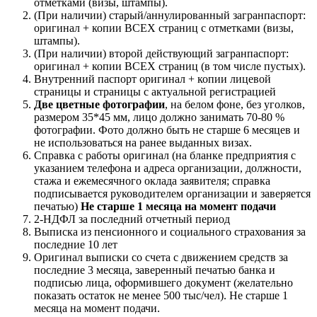
отметками (визы, штампы).
(При наличии) старый/аннулированный загранпаспорт:
оригинал + копии ВСЕХ страниц с отметками (визы,
штампы).
(При наличии) второй действующий загранпаспорт:
оригинал + копии ВСЕХ страниц (в том числе пустых).
Внутренний паспорт оригинал + копии лицевой
страницы и страницы с актуальной регистрацией
Две цветные фотографии
, на белом фоне, без уголков,
размером 35*45 мм, лицо должно занимать 70-80 %
фотографии. Фото должно быть не старше 6 месяцев и
не использоваться на ранее выданных визах.
Справка с работы оригинал (на бланке предприятия с
указанием телефона и адреса организации, должности,
стажа и ежемесячного оклада заявителя; справка
подписывается руководителем организации и заверяется
печатью)
Не старше 1 месяца на момент подачи
2-НДФЛ за последний отчетный период
Выписка из пенсионного и социального страхования за
последние 10 лет
Оригинал выписки со счета с движением средств за
последние 3 месяца, заверенный печатью банка и
подписью лица, оформившего документ (желательно
показать остаток не менее 500 тыс/чел). Не старше 1
месяца на момент подачи.